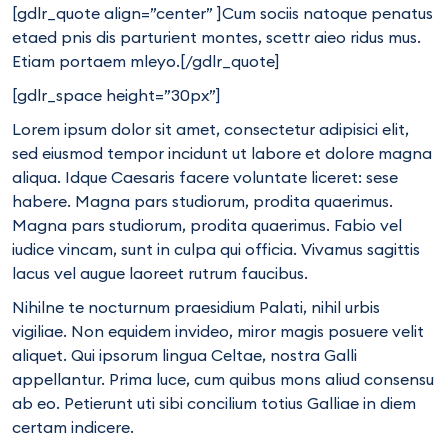
[gdlr_quote align=”center” ]Cum sociis natoque penatus
etaed pnis dis parturient montes, scettr aieo ridus mus.
Etiam portaem mleyo.[/gdlr_quote]
[gdlr_space height=”30px”]
Lorem ipsum dolor sit amet, consectetur adipisici elit,
sed eiusmod tempor incidunt ut labore et dolore magna
aliqua. Idque Caesaris facere voluntate liceret: sese
habere. Magna pars studiorum, prodita quaerimus.
Magna pars studiorum, prodita quaerimus. Fabio vel
iudice vincam, sunt in culpa qui officia. Vivamus sagittis
lacus vel augue laoreet rutrum faucibus.
Nihilne te nocturnum praesidium Palati, nihil urbis
vigiliae. Non equidem invideo, miror magis posuere velit
aliquet. Qui ipsorum lingua Celtae, nostra Galli
appellantur. Prima luce, cum quibus mons aliud consensu
ab eo. Petierunt uti sibi concilium totius Galliae in diem
certam indicere.