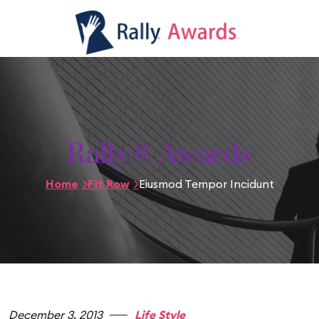
Rally® Awards
Home
Fit Row
Eiusmod Tempor Incidunt
December 3, 2013
Life Style