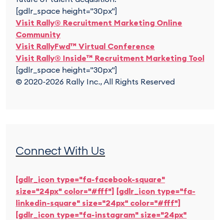
[gdlr_space height="30px"]
Visit Rally® Recruitment Marketing Online
Community
Visit RallyFwd™ Virtual Conference
Visit Rally® Inside™ Recruitment Marketing Tool
[gdlr_space height="30px"]
© 2020-2026 Rally Inc., All Rights Reserved
Connect With Us
[gdlr_icon type="fa-facebook-square"
size="24px" color="#fff"]
[gdlr_icon type="fa-
linkedin-square" size="24px" color="#fff"]
[gdlr_icon type="fa-instagram" size="24px"