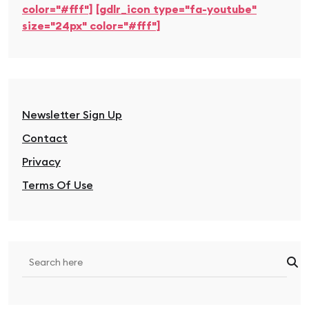
color="#fff"]
[gdlr_icon type="fa-youtube"
size="24px" color="#fff"]
Newsletter Sign Up
Contact
Privacy
Terms Of Use